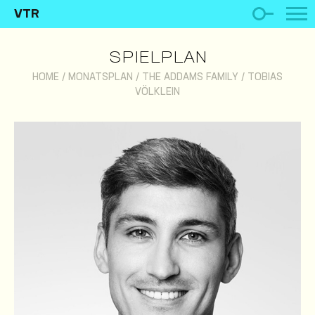
VTR
SPIELPLAN
HOME
/
MONATSPLAN
/
THE ADDAMS FAMILY
/
TOBIAS
VÖLKLEIN