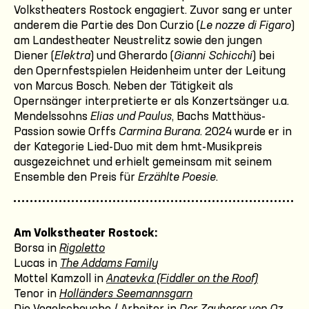
Volkstheaters Rostock engagiert. Zuvor sang er unter
anderem die Partie des Don Curzio (
Le nozze di Figaro
)
am Landestheater Neustrelitz sowie den jungen
Diener (
Elektra
) und Gherardo (
Gianni Schicchi
) bei
den Opernfestspielen Heidenheim unter der Leitung
von Marcus Bosch. Neben der Tätigkeit als
Opernsänger interpretierte er als Konzertsänger u.a.
Mendelssohns
Elias und Paulus
, Bachs Matthäus-
Passion sowie Orffs
Carmina Burana
. 2024 wurde er in
der Kategorie Lied-Duo mit dem hmt-Musikpreis
ausgezeichnet und erhielt gemeinsam mit seinem
Ensemble den Preis für
Erzählte Poesie
.
Am Volkstheater Rostock:
Borsa in
Rigoletto
Lucas in
The Addams Family
Mottel Kamzoll in
Anatevka (Fiddler on the Roof)
Tenor in
Holländers Seemannsgarn