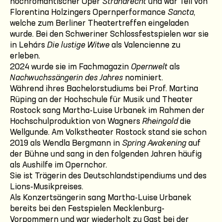
hochromantischer Oper
Strandrecht
und war Teil von
Florentina Holzingers Opernperformance
Sancta
,
welche zum Berliner Theatertreffen eingeladen
wurde. Bei den Schweriner Schlossfestspielen war sie
in Lehárs
Die lustige Witwe
als Valencienne zu
erleben.
2024 wurde sie im Fachmagazin
Opernwelt
als
Nachwuchssängerin des Jahres
nominiert.
Während ihres Bachelorstudiums bei Prof. Martina
Rüping an der Hochschule für Musik und Theater
Rostock sang Martha-Luise Urbanek im Rahmen der
Hochschulproduktion von Wagners
Rheingold
die
Wellgunde. Am Volkstheater Rostock stand sie schon
2019 als Wendla Bergmann in
Spring Awakening
auf
der Bühne und sang in den folgenden Jahren häufig
als Aushilfe im Opernchor.
Sie ist Trägerin des Deutschlandstipendiums und des
Lions-Musikpreises.
Als Konzertsängerin sang Martha-Luise Urbanek
bereits bei den Festspielen Mecklenburg-
Vorpommern und war wiederholt zu Gast bei der