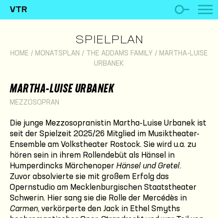
VTR
SPIELPLAN
HOME
/
MONATSPLAN
/
THE ADDAMS FAMILY
/
MARTHA-LUISE
URBANEK
MARTHA-LUISE URBANEK
MEZZOSOPRAN
Die junge Mezzosopranistin Martha-Luise Urbanek ist
seit der Spielzeit 2025/26 Mitglied im Musiktheater-
Ensemble am Volkstheater Rostock. Sie wird u.a. zu
hören sein in ihrem Rollendebüt als Hänsel in
Humperdincks Märchenoper
Hänsel und Gretel
.
Zuvor absolvierte sie mit großem Erfolg das
Opernstudio am Mecklenburgischen Staatstheater
Schwerin. Hier sang sie die Rolle der Mercédès in
Carmen
, verkörperte den Jack in Ethel Smyths