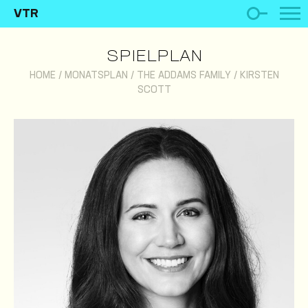
VTR
SPIELPLAN
HOME
/
MONATSPLAN
/
THE ADDAMS FAMILY
/
KIRSTEN
SCOTT