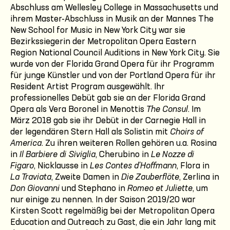
Abschluss am Wellesley College in Massachusetts und
ihrem Master-Abschluss in Musik an der Mannes The
New School for Music in New York City war sie
Bezirkssiegerin der Metropolitan Opera Eastern
Region National Council Auditions in New York City. Sie
wurde von der Florida Grand Opera für ihr Programm
für junge Künstler und von der Portland Opera für ihr
Resident Artist Program ausgewählt. Ihr
professionelles Debüt gab sie an der Florida Grand
Opera als Vera Boronel in Menottis
The Consul
. Im
März 2018 gab sie ihr Debüt in der Carnegie Hall in
der legendären Stern Hall als Solistin mit
Choirs of
America
. Zu ihren weiteren Rollen gehören u.a. Rosina
in
Il Barbiere di Siviglia
, Cherubino in
Le Nozze di
Figaro
, Nicklausse in
Les Contes d'Hoffmann
, Flora in
La Traviata
, Zweite Damen in
Die Zauberflöte
, Zerlina in
Don Giovanni
und Stephano in
Romeo et Juliette
, um
nur einige zu nennen. In der Saison 2019/20 war
Kirsten Scott regelmäßig bei der Metropolitan Opera
Education and Outreach zu Gast, die ein Jahr lang mit