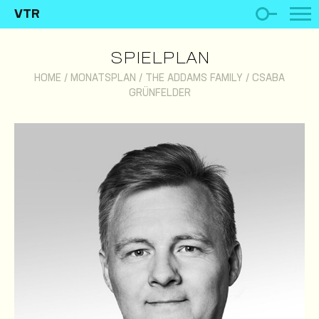
VTR
SPIELPLAN
HOME
/
MONATSPLAN
/
THE ADDAMS FAMILY
/
CSABA
GRÜNFELDER