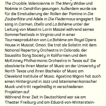
The Crucible
, Valencienne in
The Merry Widow
und
Noémie in
Cendrillon
gesungen. Außerdem wurde sie
für die Einstudierung der Rollen der Pamina in
Die
Zauberflöte
und Adele in
Die Fledermaus
engagiert. Sie
sang in
Carmen
,
Otello
und
La Bohème
unter der
Leitung von Maestro Lorin Maazel während seines
Sommerfestivals in Virginia und in einer
Tourneeproduktion von
La Bohème
am Royal Opera
House in Muscat, Oman. Sie trat als Solistin mit dem
National Repertory Orchestra in Colorado, der
Sausalito Song Society in Kalifornien und dem
McKinney Philharmonic Orchestra in Texas auf. Sie
absolvierte ihren Master of Music an der University of
North Texas und ihren Bachelor of Music am
Cleveland Institute of Music. Agostina Migoni hat auch
einen Hintergrund in Jazz und lateinamerikanischer
Musik und tritt regelmäßig in verschiedenen
Projekten auf.
Während ihrer Zeit in Deutschland war sie am
Theater Freiburg und am Eduard-von-Winterstein-