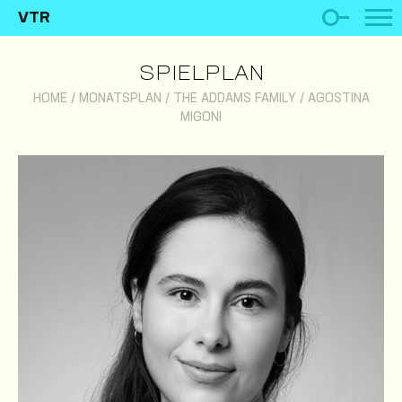
VTR
SPIELPLAN
HOME
/
MONATSPLAN
/
THE ADDAMS FAMILY
/
AGOSTINA
MIGONI