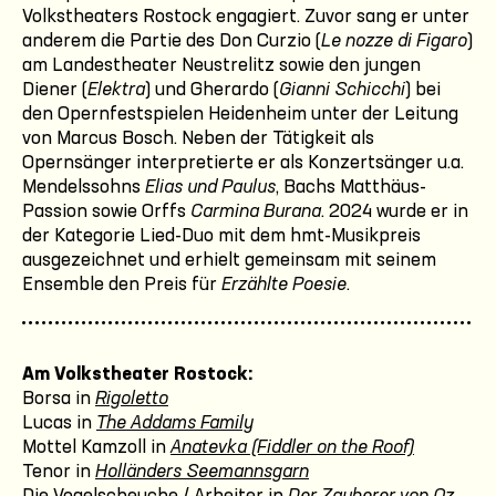
Volkstheaters Rostock engagiert. Zuvor sang er unter
anderem die Partie des Don Curzio (
Le nozze di Figaro
)
am Landestheater Neustrelitz sowie den jungen
Diener (
Elektra
) und Gherardo (
Gianni Schicchi
) bei
den Opernfestspielen Heidenheim unter der Leitung
von Marcus Bosch. Neben der Tätigkeit als
Opernsänger interpretierte er als Konzertsänger u.a.
Mendelssohns
Elias und Paulus
, Bachs Matthäus-
Passion sowie Orffs
Carmina Burana
. 2024 wurde er in
der Kategorie Lied-Duo mit dem hmt-Musikpreis
ausgezeichnet und erhielt gemeinsam mit seinem
Ensemble den Preis für
Erzählte Poesie
.
Am Volkstheater Rostock:
Borsa in
Rigoletto
Lucas in
The Addams Family
Mottel Kamzoll in
Anatevka (Fiddler on the Roof)
Tenor in
Holländers Seemannsgarn