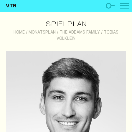
VTR
SPIELPLAN
HOME
/
MONATSPLAN
/
THE ADDAMS FAMILY
/
TOBIAS
VÖLKLEIN