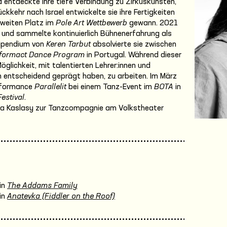
nd entdeckte ihre tiefe Verbindung zu Zirkuskünsten,
kkehr nach Israel entwickelte sie ihre Fertigkeiten
zweiten Platz im
Pole Art Wettbewerb
gewann. 2021
 und sammelte kontinuierlich Bühnenerfahrung als
Stipendium von
Keren Tarbut
absolvierte sie zwischen
formact Dance Program
in Portugal. Während dieser
glichkeit, mit talentierten Lehrer:innen und
on entscheidend geprägt haben, zu arbeiten. Im März
erformance
Parallelit
bei einem Tanz-Event im
BOTA
in
estival
.
ea Kaslasy zur Tanzcompagnie am Volkstheater
in
The Addams Family
in
Anatevka (Fiddler on the Roof)