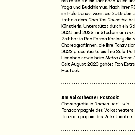
reiste sie für ein Jahr nach Asien u
Yoga und Buddhismus. Nach ihrer Rüc
im Pole Dance, worin sie 2019 den 
trat sie dem
Cafe Tav Collective
bei
Künstlerin. Unterstützt durch ein 
2021 und 2023 ihr Studium am
Per
Zeit hatte Ron Estrea Kaslasy die Mö
Choreograf:innen, die ihre Tanzvisi
2023 präsentierte sie ihre Solo-P
Lissabon sowie beim
Mafra Dance F
Seit August 2023 gehört Ron Estr
Rostock.
Am Volkstheater Rostock:
Choreografie in
Romeo und Julia
Tanzcompagnie des Volkstheaters 
Tanzcompagnie des Volkstheaters 