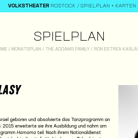
VOLKSTHEATER
ROSTOCK
SPIELPLAN + KARTEN
SPIELPLAN
OME
/
MONATSPLAN
/
THE ADDAMS FAMILY
/
RON ESTREA KASLA
LASY
Israel geboren und absolvierte das Tanzprogramm an
. 2015 erweiterte sie ihre Ausbildung und nahm am
Programm
Hamama
teil. Nach ihrem Nationaldienst