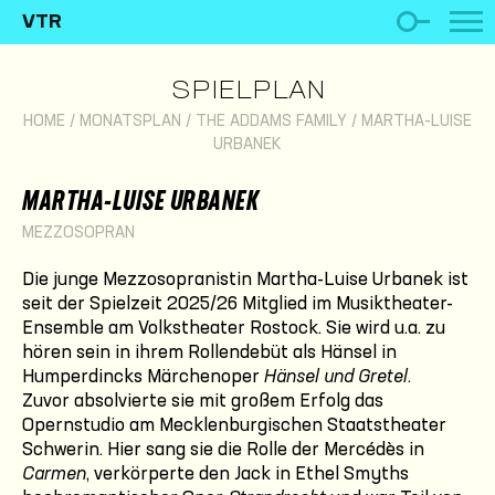
VTR
SPIELPLAN
HOME
/
MONATSPLAN
/
THE ADDAMS FAMILY
/
MARTHA-LUISE
URBANEK
MARTHA-LUISE URBANEK
MEZZOSOPRAN
Die junge Mezzosopranistin Martha-Luise Urbanek ist
seit der Spielzeit 2025/26 Mitglied im Musiktheater-
Ensemble am Volkstheater Rostock. Sie wird u.a. zu
hören sein in ihrem Rollendebüt als Hänsel in
Humperdincks Märchenoper
Hänsel und Gretel
.
Zuvor absolvierte sie mit großem Erfolg das
Opernstudio am Mecklenburgischen Staatstheater
Schwerin. Hier sang sie die Rolle der Mercédès in
Carmen
, verkörperte den Jack in Ethel Smyths