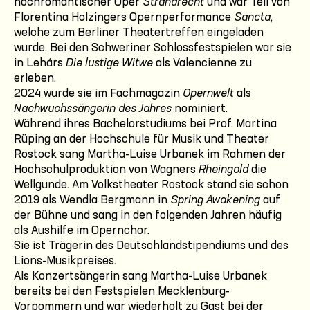
hochromantischer Oper
Strandrecht
und war Teil von
Florentina Holzingers Opernperformance
Sancta
,
welche zum Berliner Theatertreffen eingeladen
wurde. Bei den Schweriner Schlossfestspielen war sie
in Lehárs
Die lustige Witwe
als Valencienne zu
erleben.
2024 wurde sie im Fachmagazin
Opernwelt
als
Nachwuchssängerin des Jahres
nominiert.
Während ihres Bachelorstudiums bei Prof. Martina
Rüping an der Hochschule für Musik und Theater
Rostock sang Martha-Luise Urbanek im Rahmen der
Hochschulproduktion von Wagners
Rheingold
die
Wellgunde. Am Volkstheater Rostock stand sie schon
2019 als Wendla Bergmann in
Spring Awakening
auf
der Bühne und sang in den folgenden Jahren häufig
als Aushilfe im Opernchor.
Sie ist Trägerin des Deutschlandstipendiums und des
Lions-Musikpreises.
Als Konzertsängerin sang Martha-Luise Urbanek
bereits bei den Festspielen Mecklenburg-
Vorpommern und war wiederholt zu Gast bei der