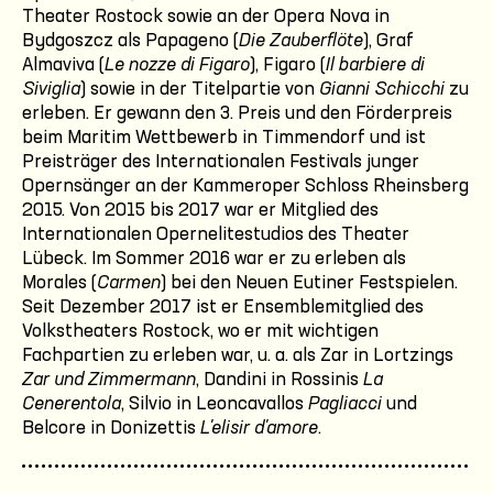
Theater Rostock sowie an der Opera Nova in
Bydgoszcz als Papageno (
Die Zauberflöte
), Graf
Almaviva (
Le nozze di Figaro
), Figaro (
Il barbiere di
Siviglia
) sowie in der Titelpartie von
Gianni Schicchi
zu
erleben. Er gewann den 3. Preis und den Förderpreis
beim Maritim Wettbewerb in Timmendorf und ist
Preisträger des Internationalen Festivals junger
Opernsänger an der Kammeroper Schloss Rheinsberg
2015. Von 2015 bis 2017 war er Mitglied des
Internationalen Opernelitestudios des Theater
Lübeck. Im Sommer 2016 war er zu erleben als
Morales (
Carmen
) bei den Neuen Eutiner Festspielen.
Seit Dezember 2017 ist er Ensemblemitglied des
Volkstheaters Rostock, wo er mit wichtigen
Fachpartien zu erleben war, u. a. als Zar in Lortzings
Zar und Zimmermann
, Dandini in Rossinis
La
Cenerentola
, Silvio in Leoncavallos
Pagliacci
und
Belcore in Donizettis
L'elisir d'amore
.