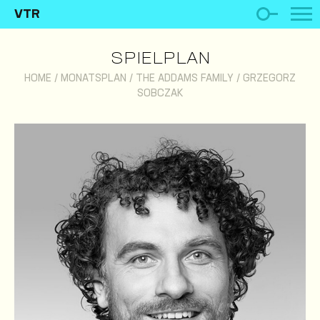
VTR
SPIELPLAN
HOME
/
MONATSPLAN
/
THE ADDAMS FAMILY
/
GRZEGORZ
SOBCZAK