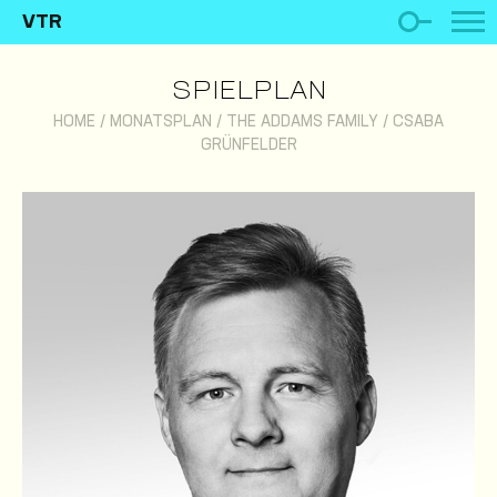
VTR
SPIELPLAN
HOME
/
MONATSPLAN
/
THE ADDAMS FAMILY
/
CSABA
GRÜNFELDER