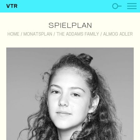
VTR
SPIELPLAN
HOME
/
MONATSPLAN
/
THE ADDAMS FAMILY
/
ALMOG ADLER