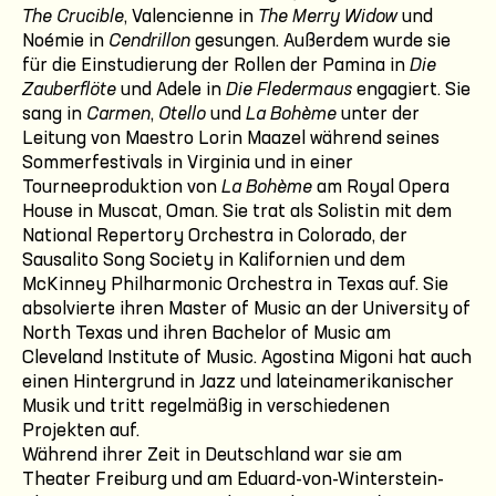
The Crucible
, Valencienne in
The Merry Widow
und
Noémie in
Cendrillon
gesungen. Außerdem wurde sie
für die Einstudierung der Rollen der Pamina in
Die
Zauberflöte
und Adele in
Die Fledermaus
engagiert. Sie
sang in
Carmen
,
Otello
und
La Bohème
unter der
Leitung von Maestro Lorin Maazel während seines
Sommerfestivals in Virginia und in einer
Tourneeproduktion von
La Bohème
am Royal Opera
House in Muscat, Oman. Sie trat als Solistin mit dem
National Repertory Orchestra in Colorado, der
Sausalito Song Society in Kalifornien und dem
McKinney Philharmonic Orchestra in Texas auf. Sie
absolvierte ihren Master of Music an der University of
North Texas und ihren Bachelor of Music am
Cleveland Institute of Music. Agostina Migoni hat auch
einen Hintergrund in Jazz und lateinamerikanischer
Musik und tritt regelmäßig in verschiedenen
Projekten auf.
Während ihrer Zeit in Deutschland war sie am
Theater Freiburg und am Eduard-von-Winterstein-