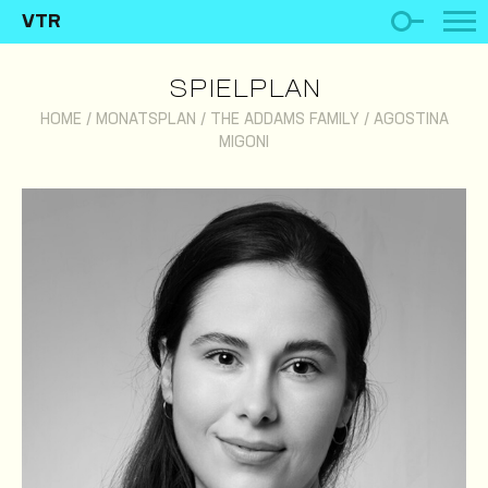
VTR
SPIELPLAN
HOME
/
MONATSPLAN
/
THE ADDAMS FAMILY
/
AGOSTINA
MIGONI