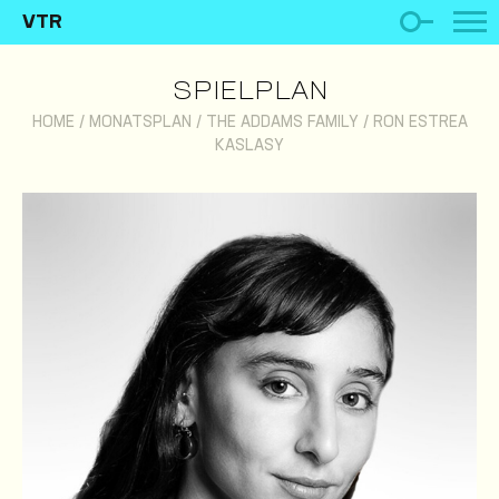
VTR
SPIELPLAN
HOME
/
MONATSPLAN
/
THE ADDAMS FAMILY
/
RON ESTREA
KASLASY