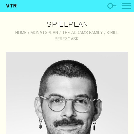
VTR
SPIELPLAN
HOME
/
MONATSPLAN
/
THE ADDAMS FAMILY
/
KIRILL
BEREZOVSKI