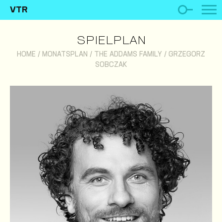
VTR
SPIELPLAN
HOME
/
MONATSPLAN
/
THE ADDAMS FAMILY
/
GRZEGORZ
SOBCZAK