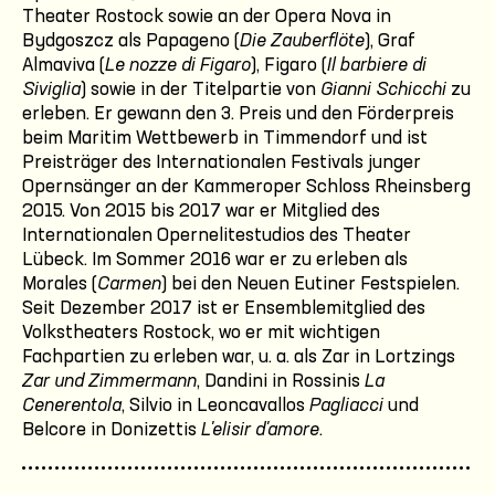
Theater Rostock sowie an der Opera Nova in
Bydgoszcz als Papageno (
Die Zauberflöte
), Graf
Almaviva (
Le nozze di Figaro
), Figaro (
Il barbiere di
Siviglia
) sowie in der Titelpartie von
Gianni Schicchi
zu
erleben. Er gewann den 3. Preis und den Förderpreis
beim Maritim Wettbewerb in Timmendorf und ist
Preisträger des Internationalen Festivals junger
Opernsänger an der Kammeroper Schloss Rheinsberg
2015. Von 2015 bis 2017 war er Mitglied des
Internationalen Opernelitestudios des Theater
Lübeck. Im Sommer 2016 war er zu erleben als
Morales (
Carmen
) bei den Neuen Eutiner Festspielen.
Seit Dezember 2017 ist er Ensemblemitglied des
Volkstheaters Rostock, wo er mit wichtigen
Fachpartien zu erleben war, u. a. als Zar in Lortzings
Zar und Zimmermann
, Dandini in Rossinis
La
Cenerentola
, Silvio in Leoncavallos
Pagliacci
und
Belcore in Donizettis
L'elisir d'amore
.