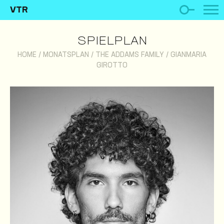
VTR
SPIELPLAN
HOME
/
MONATSPLAN
/
THE ADDAMS FAMILY
/
GIANMARIA
GIROTTO