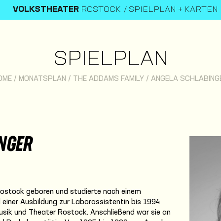
VOLKSTHEATER
ROSTOCK
SPIELPLAN + KARTEN
SPIELPLAN
OME
/
MONATSPLAN
/
THE ADDAMS FAMILY
/
ANGELA SCHLABING
NGER
Rostock geboren und studierte nach einem
iner Ausbildung zur Laborassistentin bis 1994
usik und Theater Rostock. Anschließend war sie an