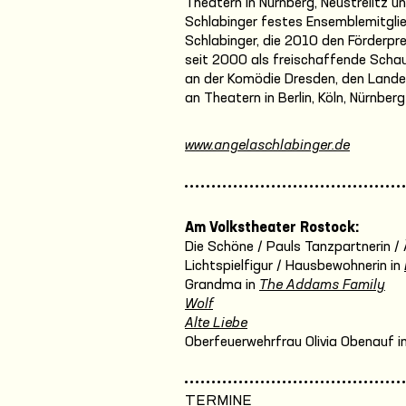
Theatern in Nürnberg, Neustrelitz 
Schlabinger festes Ensemblemitgli
Schlabinger, die 2010 den Förderpr
seit 2000 als freischaffende Schau
an der Komödie Dresden, den Land
an Theatern in Berlin, Köln, Nürnb
www.angelaschlabinger.de
Am Volkstheater Rostock:
Die Schöne / Pauls Tanzpartnerin / 
Lichtspielfigur / Hausbewohnerin in
Grandma in
The Addams Family
Wolf
Alte Liebe
Oberfeuerwehrfrau Olivia Obenauf i
TERMINE