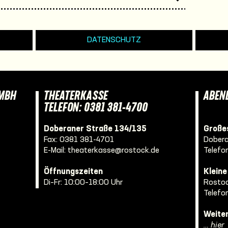
DATENSCHUTZ
GMBH
THEATERKASSE
ABEN
TELEFON: 0381 381-4700
Doberaner Straße 134/135
Großes
Fax: 0381 381-4701
Dobera
E-Mail:
theaterkasse@rostock.de
Telefo
Öffnungszeiten
Klein
Di–Fr: 10:00–18:00 Uhr
Rostoc
Telefo
Weite
… hier