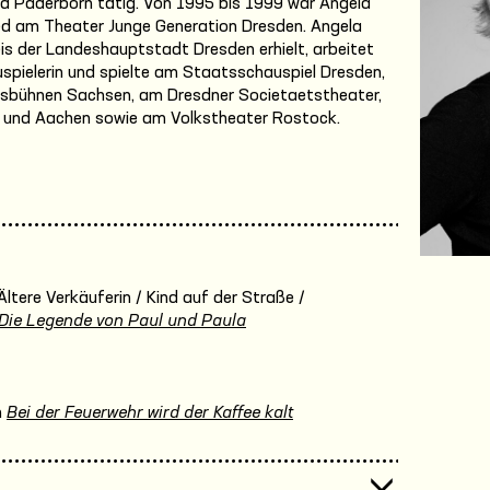
und Paderborn tätig. Von 1995 bis 1999 war Angela
ed am Theater Junge Generation Dresden. Angela
eis der Landeshauptstadt Dresden erhielt, arbeitet
spielerin und spielte am Staatsschauspiel Dresden,
esbühnen Sachsen, am Dresdner Societaetstheater,
erg und Aachen sowie am Volkstheater Rostock.
Ältere Verkäuferin / Kind auf der Straße /
Die Legende von Paul und Paula
n
Bei der Feuerwehr wird der Kaffee kalt