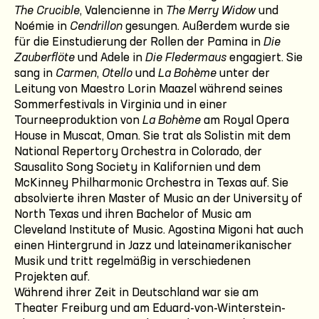
The Crucible
, Valencienne in
The Merry Widow
und
Noémie in
Cendrillon
gesungen. Außerdem wurde sie
für die Einstudierung der Rollen der Pamina in
Die
Zauberflöte
und Adele in
Die Fledermaus
engagiert. Sie
sang in
Carmen
,
Otello
und
La Bohème
unter der
Leitung von Maestro Lorin Maazel während seines
Sommerfestivals in Virginia und in einer
Tourneeproduktion von
La Bohème
am Royal Opera
House in Muscat, Oman. Sie trat als Solistin mit dem
National Repertory Orchestra in Colorado, der
Sausalito Song Society in Kalifornien und dem
McKinney Philharmonic Orchestra in Texas auf. Sie
absolvierte ihren Master of Music an der University of
North Texas und ihren Bachelor of Music am
Cleveland Institute of Music. Agostina Migoni hat auch
einen Hintergrund in Jazz und lateinamerikanischer
Musik und tritt regelmäßig in verschiedenen
Projekten auf.
Während ihrer Zeit in Deutschland war sie am
Theater Freiburg und am Eduard-von-Winterstein-