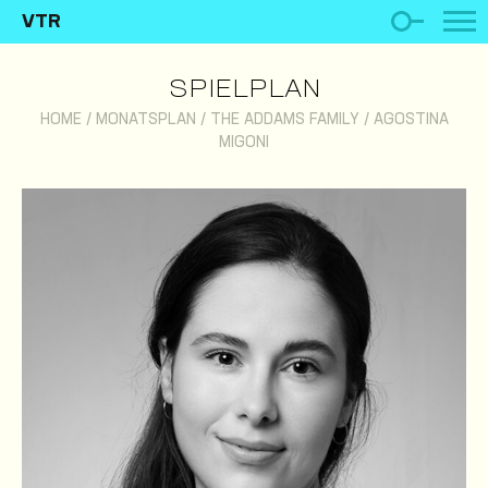
VTR
SPIELPLAN
HOME
/
MONATSPLAN
/
THE ADDAMS FAMILY
/
AGOSTINA
MIGONI