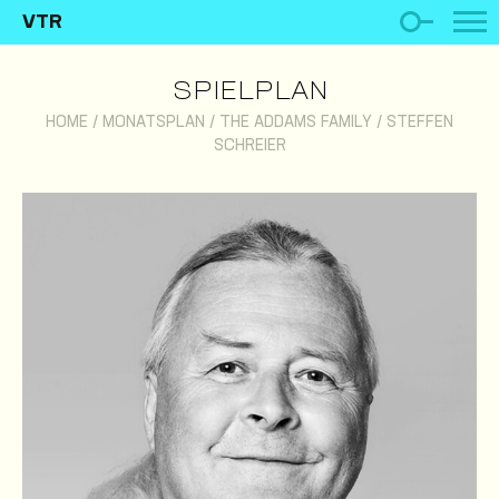
VTR
SPIELPLAN
HOME
/
MONATSPLAN
/
THE ADDAMS FAMILY
/
STEFFEN
SCHREIER