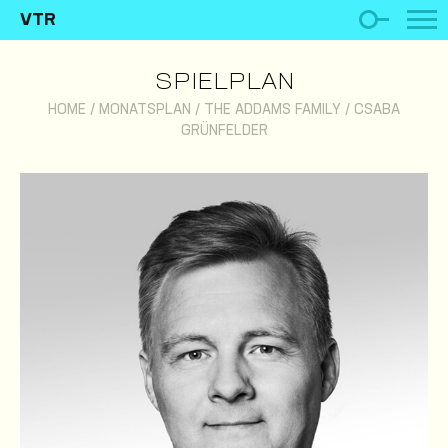
VTR
SPIELPLAN
HOME
/
MONATSPLAN
/
THE ADDAMS FAMILY
/
CSABA
GRÜNFELDER