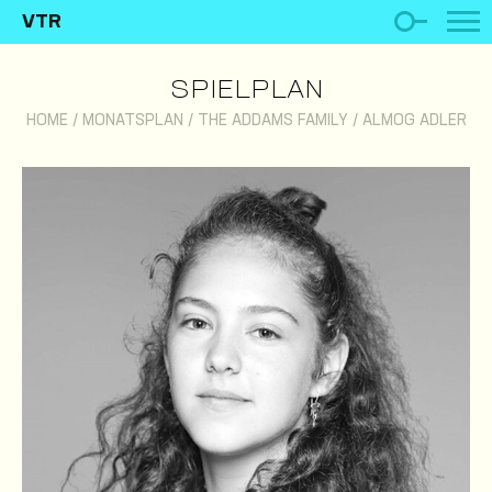
VTR
SPIELPLAN
HOME
/
MONATSPLAN
/
THE ADDAMS FAMILY
/
ALMOG ADLER