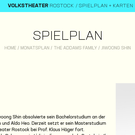
VOLKSTHEATER
ROSTOCK
SPIELPLAN + KARTEN
SPIELPLAN
HOME
/
MONATSPLAN
/
THE ADDAMS FAMILY
/
JIWOONG SHIN
oong Shin absolvierte sein Bachelorstudium an der
n und Aldo Heo. Derzeit setzt er sein Masterstudium
eater Rostock bei Prof. Klaus Häger fort.