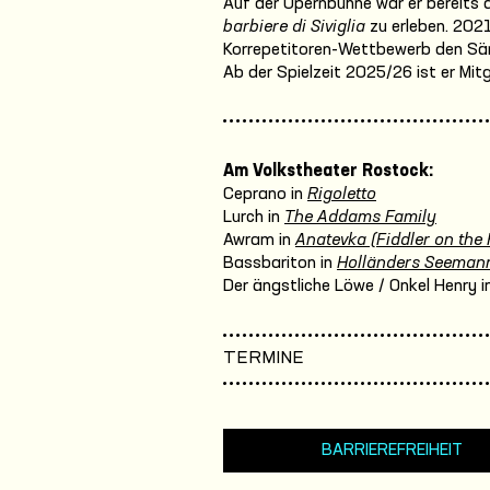
Auf der Opernbühne war er bereits 
barbiere di Siviglia
zu erleben. 2021
Korrepetitoren-Wettbewerb den Sän
Ab der Spielzeit 2025/26 ist er Mi
Am Volkstheater Rostock:
Ceprano in
Rigoletto
Lurch in
The Addams Family
Awram in
Anatevka (Fiddler on the 
Bassbariton in
Holländers Seeman
Der ängstliche Löwe / Onkel Henry i
TERMINE
BARRIEREFREIHEIT