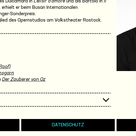
als Dulcamara in
L’elisir d’amore
und als Bartolo in
Il
 erhielt er beim Busan Internationalen
ger-Sonderpreis.
tglied des Opernstudios am Volkstheater Rostock.
Roof)
nsgarn
n
Der Zauberer von Oz
DATENSCHUTZ