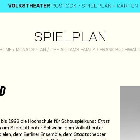
VOLKSTHEATER
ROSTOCK
SPIELPLAN + KARTEN
SPIELPLAN
HOME
/
MONATSPLAN
/
THE ADDAMS FAMILY
/
FRANK BUCHWAL
D
bis 1993 die Hochschule für Schauspielkunst
Ernst
em am Staatstheater Schwerin, dem Volkstheater
pielen, dem Berliner Ensemble, dem Staatstheater