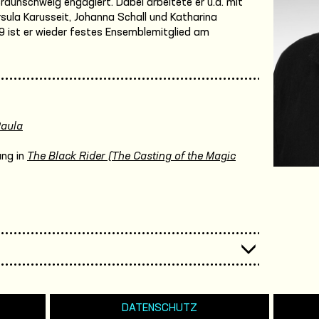
aunschweig engagiert. Dabei arbeitete er u.a. mit
sula Karusseit, Johanna Schall und Katharina
19 ist er wieder festes Ensemblemitglied am
Paula
ung in
The Black Rider (The Casting of the Magic
DATENSCHUTZ