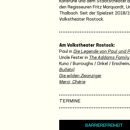
Karlsruhe und dem Staatstheater Br
den Regisseuren Fritz Marquardt, Ur
Thalbach. Seit der Spielzeit 2018/
Volkstheater Rostock.
Am Volkstheater Rostock:
Paul in
Die Legende von Paul und 
Uncle Fester in
The Addams Family
Kuno / Burroughs / Onkel / Erschein
Bullets)
Die wilden Zwanziger
Merci, Chérie
TERMINE
BARRIEREFREIHEIT