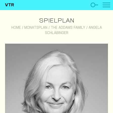
VTR
SPIELPLAN
HOME
/
MONATSPLAN
/
THE ADDAMS FAMILY
/
ANGELA
SCHLABINGER