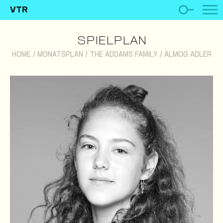
VTR
SPIELPLAN
HOME
/
MONATSPLAN
/
THE ADDAMS FAMILY
/
ALMOG ADLER