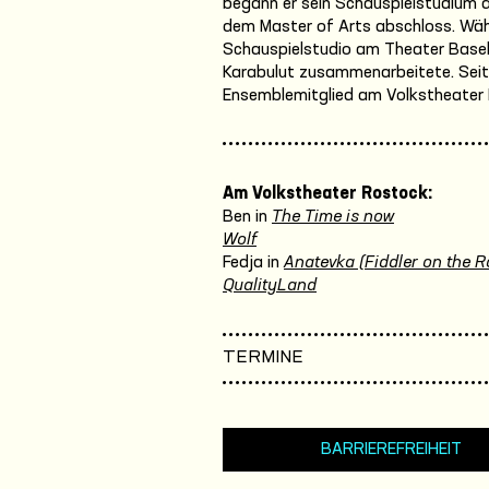
begann er sein Schauspielstudium a
dem Master of Arts abschloss. Währ
Schauspielstudio am Theater Basel,
Karabulut zusammenarbeitete. Seit 
Ensemblemitglied am Volkstheater
Am Volkstheater Rostock:
Ben in
The Time is now
Wolf
Fedja in
Anatevka (Fiddler on the R
QualityLand
TERMINE
BARRIEREFREIHEIT