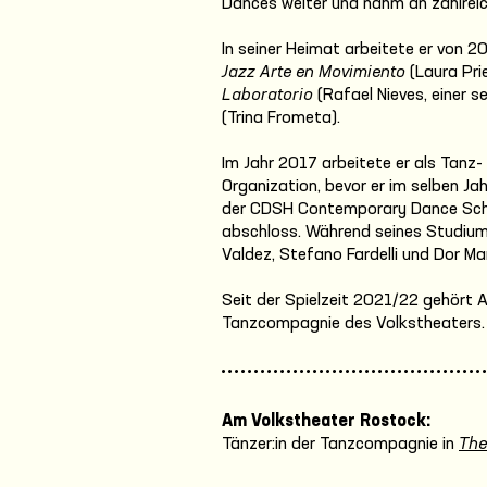
Dances weiter und nahm an zahlrei
In seiner Heimat arbeitete er von 
Jazz Arte en Movimiento
(Laura Pri
Laboratorio
(Rafael Nieves, einer s
(Trina Frometa).
Im Jahr 2017 arbeitete er als Tanz-
Organization, bevor er im selben J
der CDSH Contemporary Dance Scho
abschloss. Während seines Studiums
Valdez, Stefano Fardelli und Dor Ma
Seit der Spielzeit 2021/22 gehört
Tanzcompagnie des Volkstheaters.
Am Volkstheater Rostock:
Tänzer:in der Tanzcompagnie in
The