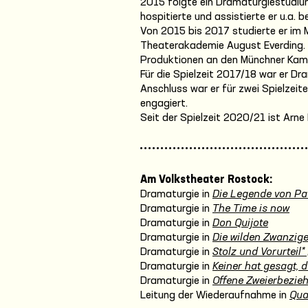
2015 folgte ein Dramaturgiestudiu
hospitierte und assistierte er u.a. b
Von 2015 bis 2017 studierte er im
Theaterakademie August Everding.
Produktionen an den Münchner Kam
Für die Spielzeit 2017/18 war er D
Anschluss war er für zwei Spielze
engagiert.
Seit der Spielzeit 2020/21 ist Arn
Am Volkstheater Rostock:
Dramaturgie in
Die Legende von Pa
Dramaturgie in
The Time is now
Dramaturgie in
Don Quijote
Dramaturgie in
Die wilden Zwanzige
Dramaturgie in
Stolz und Vorurteil* 
Dramaturgie in
Keiner hat gesagt, d
Dramaturgie in
Offene Zweierbezie
Leitung der Wiederaufnahme in
Qua