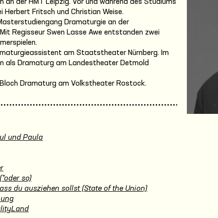
m an der HMT Leipzig. Vor und während des Studiums
ei Herbert Fritsch und Christian Weise.
 Masterstudiengang Dramaturgie an der
 Mit Regisseur Swen Lasse Awe entstanden zwei
merspielen.
ramaturgieassistent am Staatstheater Nürnberg. Im
iten als Dramaturg am Landestheater Detmold
e Bloch Dramaturg am Volkstheater Rostock.
ul und Paula
r
(*oder so)
ass du ausziehen sollst (State of the Union)
hung
lityLand