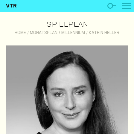
VTR
SPIELPLAN
HOME
/
MONATSPLAN
/
MILLENNIUM
/
KATRIN HELLER