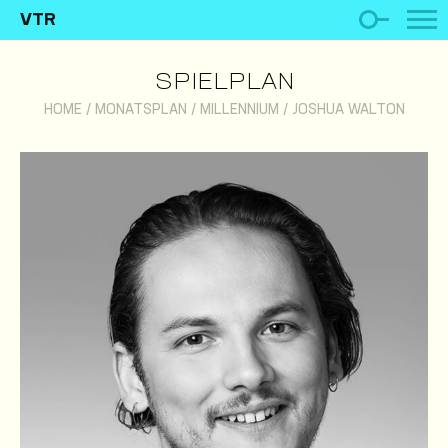
VTR
SPIELPLAN
HOME
/
MONATSPLAN
/
MILLENNIUM
/
JOSHUA WALTON