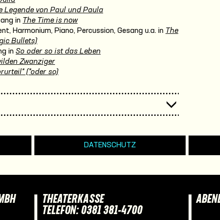
e Legende von Paul und Paula
sang in
The Time is now
nt, Harmonium, Piano, Percussion, Gesang u.a. in
The
ic Bullets)
ng in
So oder so ist das Leben
wilden Zwanziger
rurteil* (*oder so)
DATENSCHUTZ
GMBH
THEATERKASSE
ABEN
TELEFON: 0381 381-4700