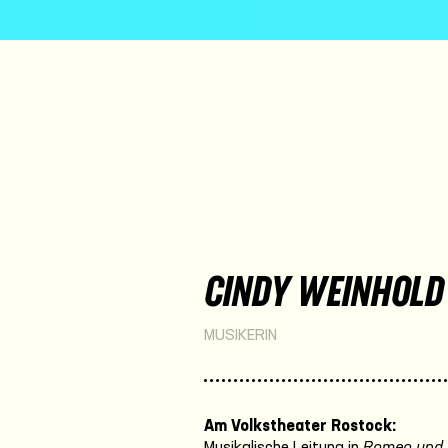
CINDY WEINHOLD
MUSIKERIN
Am Volkstheater Rostock:
Musikalische Leitung in
Romeo und 