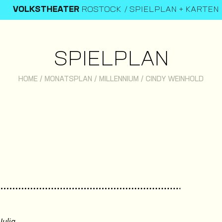
VOLKSTHEATER
ROSTOCK
SPIELPLAN + KARTEN
SPIELPLAN
HOME
/
MONATSPLAN
/
MILLENNIUM
/
CINDY WEINHOLD
Julia