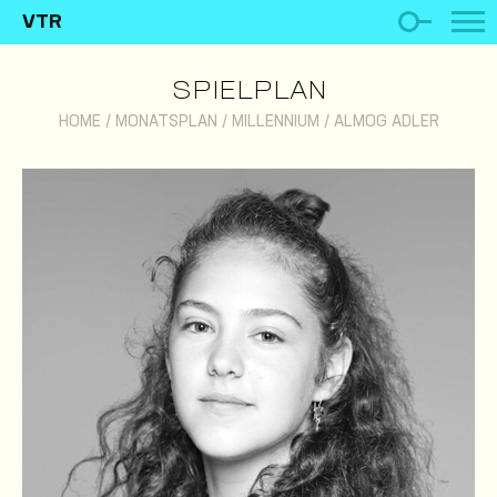
VTR
SPIELPLAN
HOME
/
MONATSPLAN
/
MILLENNIUM
/
ALMOG ADLER