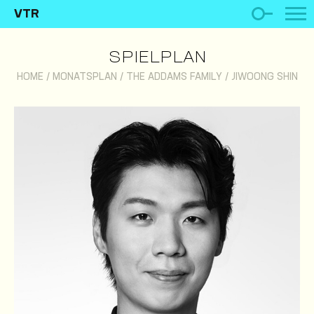
VTR
SPIELPLAN
HOME
/
MONATSPLAN
/
THE ADDAMS FAMILY
/
JIWOONG SHIN