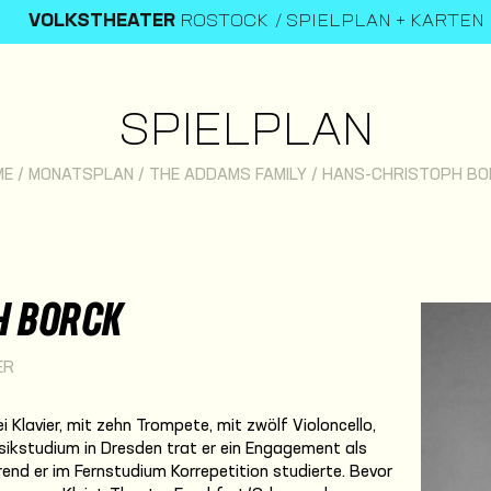
VOLKSTHEATER
ROSTOCK
SPIELPLAN + KARTEN
SPIELPLAN
ME
/
MONATSPLAN
/
THE ADDAMS FAMILY
/
HANS-CHRISTOPH BO
H BORCK
ER
 Klavier, mit zehn Trompete, mit zwölf Violoncello,
sikstudium in Dresden trat er ein Engagement als
rend er im Fernstudium Korrepetition studierte. Bevor