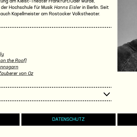
chtung am Kleist-Theater Frankfurt/Oder wurde,
an der Hochschule für Musik
Hanns Eisler
in Berlin. Seit
3 auch Kapellmeister am Rostocker Volkstheater.
ly
 on the Roof)
annsgarn
Zauberer von Oz
DATENSCHUTZ