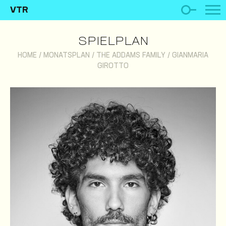
VTR
SPIELPLAN
HOME
/
MONATSPLAN
/
THE ADDAMS FAMILY
/
GIANMARIA
GIROTTO