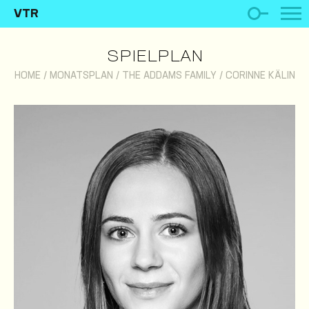
VTR
SPIELPLAN
HOME
/
MONATSPLAN
/
THE ADDAMS FAMILY
/
CORINNE KÄLIN