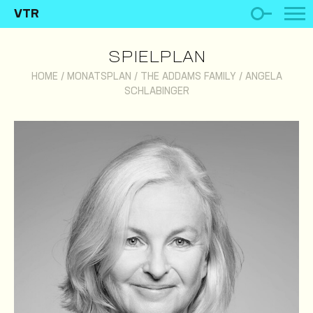
VTR
SPIELPLAN
HOME
/
MONATSPLAN
/
THE ADDAMS FAMILY
/
ANGELA
SCHLABINGER