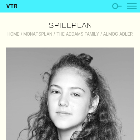
VTR
SPIELPLAN
HOME
/
MONATSPLAN
/
THE ADDAMS FAMILY
/
ALMOG ADLER