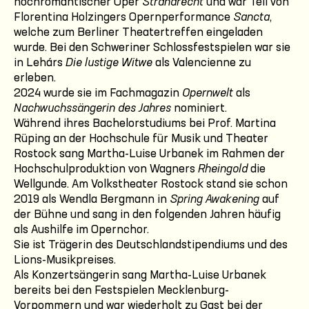
hochromantischer Oper
Strandrecht
und war Teil von
Florentina Holzingers Opernperformance
Sancta
,
welche zum Berliner Theatertreffen eingeladen
wurde. Bei den Schweriner Schlossfestspielen war sie
in Lehárs
Die lustige Witwe
als Valencienne zu
erleben.
2024 wurde sie im Fachmagazin
Opernwelt
als
Nachwuchssängerin des Jahres
nominiert.
Während ihres Bachelorstudiums bei Prof. Martina
Rüping an der Hochschule für Musik und Theater
Rostock sang Martha-Luise Urbanek im Rahmen der
Hochschulproduktion von Wagners
Rheingold
die
Wellgunde. Am Volkstheater Rostock stand sie schon
2019 als Wendla Bergmann in
Spring Awakening
auf
der Bühne und sang in den folgenden Jahren häufig
als Aushilfe im Opernchor.
Sie ist Trägerin des Deutschlandstipendiums und des
Lions-Musikpreises.
Als Konzertsängerin sang Martha-Luise Urbanek
bereits bei den Festspielen Mecklenburg-
Vorpommern und war wiederholt zu Gast bei der