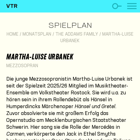
VTR
SPIELPLAN
HOME
/
MONATSPLAN
/
THE ADDAMS FAMILY
/
MARTHA-LUISE
URBANEK
MARTHA-LUISE URBANEK
MEZZOSOPRAN
Die junge Mezzosopranistin Martha-Luise Urbanek ist
seit der Spielzeit 2025/26 Mitglied im Musiktheater-
Ensemble am Volkstheater Rostock. Sie wird u.a. zu
hören sein in ihrem Rollendebüt als Hänsel in
Humperdincks Märchenoper
Hänsel und Gretel
.
Zuvor absolvierte sie mit großem Erfolg das
Opernstudio am Mecklenburgischen Staatstheater
Schwerin. Hier sang sie die Rolle der Mercédès in
Carmen
, verkörperte den Jack in Ethel Smyths