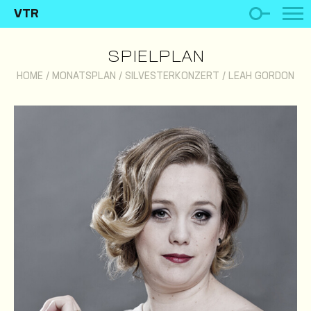
VTR
SPIELPLAN
HOME
/
MONATSPLAN
/
SILVESTERKONZERT
/
LEAH GORDON