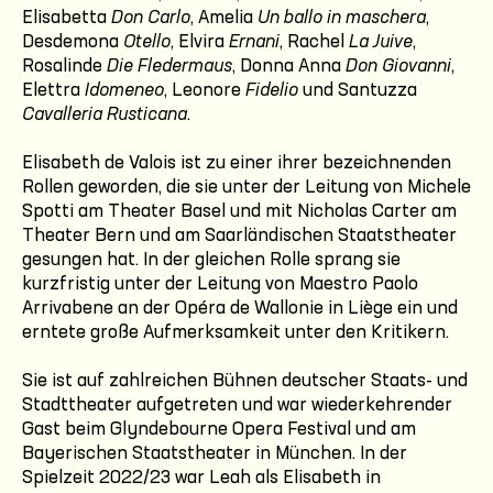
Elisabetta
Don Carlo
, Amelia
Un ballo in maschera
,
Desdemona
Otello
, Elvira
Ernani
, Rachel
La Juive
,
Rosalinde
Die Fledermaus
, Donna Anna
Don Giovanni
,
Elettra
Idomeneo
, Leonore
Fidelio
und Santuzza
Cavalleria Rusticana
.
Elisabeth de Valois ist zu einer ihrer bezeichnenden
Rollen geworden, die sie unter der Leitung von Michele
Spotti am Theater Basel und mit Nicholas Carter am
Theater Bern und am Saarländischen Staatstheater
gesungen hat. In der gleichen Rolle sprang sie
kurzfristig unter der Leitung von Maestro Paolo
Arrivabene an der Opéra de Wallonie in Liège ein und
erntete große Aufmerksamkeit unter den Kritikern.
Sie ist auf zahlreichen Bühnen deutscher Staats- und
Stadttheater aufgetreten und war wiederkehrender
Gast beim Glyndebourne Opera Festival und am
Bayerischen Staatstheater in München. In der
Spielzeit 2022/23 war Leah als Elisabeth in