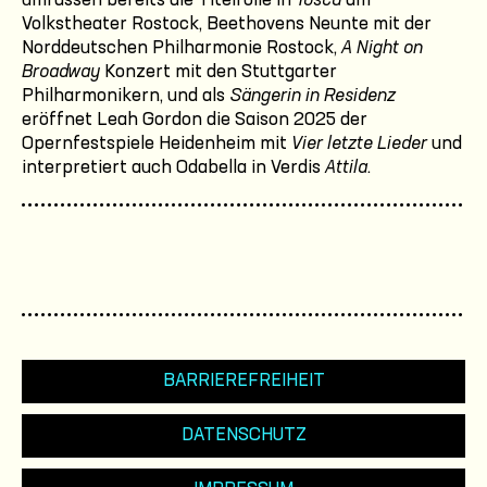
umfassen bereits die Titelrolle in
Tosca
am
Volkstheater Rostock, Beethovens Neunte mit der
Norddeutschen Philharmonie Rostock,
A Night on
Broadway
Konzert mit den Stuttgarter
Philharmonikern, und als
Sängerin in Residenz
eröffnet Leah Gordon die Saison 2025 der
Opernfestspiele Heidenheim mit
Vier letzte Lieder
und
interpretiert auch Odabella in Verdis
Attila
.
BARRIEREFREIHEIT
DATENSCHUTZ