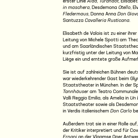
erster Linie
Aida
,
Turandot
, Elisabe
in maschera
, Desdemona
Otello
, El
Fledermaus
, Donna Anna
Don Giov
Santuzza
Cavalleria Rusticana
.
Elisabeth de Valois ist zu einer ihr
Leitung von Michele Spotti am Thea
und am Saarländischen Staatstheate
kurzfristig unter der Leitung von M
Liège ein und erntete große Aufmerk
Sie ist auf zahlreichen Bühnen de
war wiederkehrender Gast beim Gly
Staatstheater in München. In der Sp
Tannhäuser
am Teatro Communale L
Valli Reggio Emilia, als Amelia in
Un 
Staatstheater sowie als Desdemo
in Verdis italienischem
Don Carlo
be
Außerdem trat sie in einer Rolle auf,
der Kritiker interpretiert und für C
Ernani
an der Vlaamse Oper Antwerpe