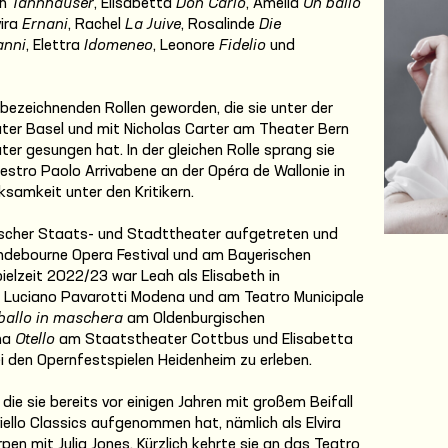
th
Tannhäuser
, Elisabetta
Don Carlo
, Amelia
Un ballo
vira
Ernani
, Rachel
La Juive
, Rosalinde
Die
anni
, Elettra
Idomeneo
, Leonore
Fidelio
und
er bezeichnenden Rollen geworden, die sie unter der
ter Basel und mit Nicholas Carter am Theater Bern
r gesungen hat. In der gleichen Rolle sprang sie
aestro Paolo Arrivabene an der Opéra de Wallonie in
samkeit unter den Kritikern.
utscher Staats- und Stadttheater aufgetreten und
ndebourne Opera Festival und am Bayerischen
ielzeit 2022/23 war Leah als Elisabeth in
uciano Pavarotti Modena und am Teatro Municipale
ballo in maschera
am Oldenburgischen
na
Otello
am Staatstheater Cottbus und Elisabetta
i den Opernfestspielen Heidenheim zu erleben.
 die sie bereits vor einigen Jahren mit großem Beifall
oviello Classics aufgenommen hat, nämlich als Elvira
n mit Julia Jones. Kürzlich kehrte sie an das Teatro