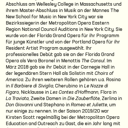
Abschluss am Wellesley College in Massachusetts und
ihrem Master-Abschluss in Musik an der Mannes The
New School for Music in New York City war sie
Bezirkssiegerin der Metropolitan Opera Eastern
Region National Council Auditions in New York City. Sie
wurde von der Florida Grand Opera für ihr Programm
für junge Künstler und von der Portland Opera für ihr
Resident Artist Program ausgewählt. Ihr
professionelles Debüt gab sie an der Florida Grand
Opera als Vera Boronel in Menottis
The Consul
. Im
März 2018 gab sie ihr Debüt in der Carnegie Hall in
der legendären Stern Hall als Solistin mit
Choirs of
America
. Zu ihren weiteren Rollen gehören u.a. Rosina
in
Il Barbiere di Siviglia
, Cherubino in
Le Nozze di
Figaro
, Nicklausse in
Les Contes d'Hoffmann
, Flora in
La Traviata
, Zweite Damen in
Die Zauberflöte
, Zerlina in
Don Giovanni
und Stephano in
Romeo et Juliette
, um
nur einige zu nennen. In der Saison 2019/20 war
Kirsten Scott regelmäßig bei der Metropolitan Opera
Education and Outreach zu Gast, die ein Jahr lang mit