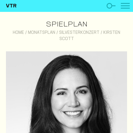
VTR
SPIELPLAN
HOME
/
MONATSPLAN
/
SILVESTERKONZERT
/
KIRSTEN
SCOTT