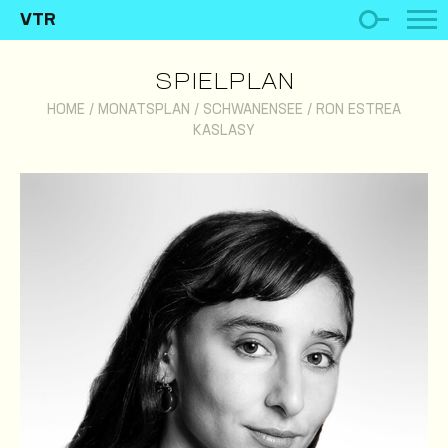
VTR
SPIELPLAN
HOME
/
MONATSPLAN
/
SCHWANENSEE
/
RON ESTREA
KASLASY