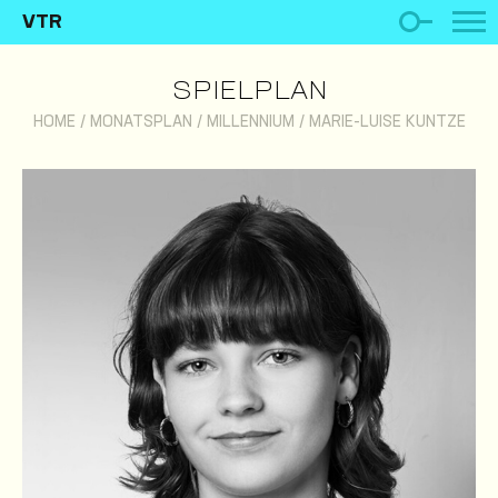
VTR
SPIELPLAN
HOME
/
MONATSPLAN
/
MILLENNIUM
/
MARIE-LUISE KUNTZE