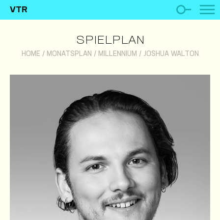
VTR
SPIELPLAN
HOME
/
MONATSPLAN
/
MILLENNIUM
/
JOSHUA WALTON