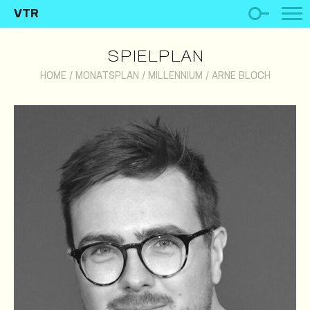
VTR
SPIELPLAN
HOME
/
MONATSPLAN
/
MILLENNIUM
/
ARNE BLOCH