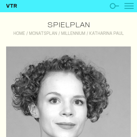
VTR
SPIELPLAN
HOME
/
MONATSPLAN
/
MILLENNIUM
/
KATHARINA PAUL