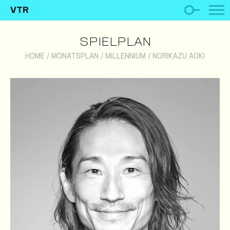
VTR
SPIELPLAN
HOME
/
MONATSPLAN
/
MILLENNIUM
/
NORIKAZU AOKI