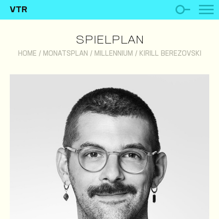
VTR
SPIELPLAN
HOME
/
MONATSPLAN
/
MILLENNIUM
/
KIRILL BEREZOVSKI