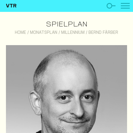
VTR
SPIELPLAN
HOME
/
MONATSPLAN
/
MILLENNIUM
/
BERND FÄRBER